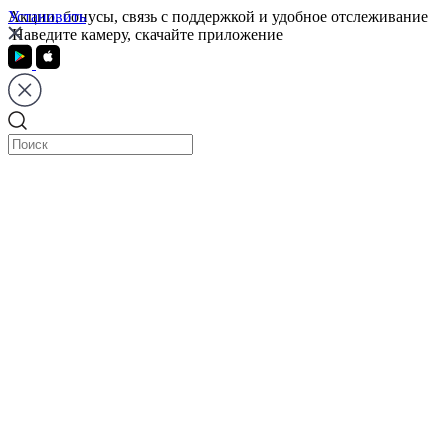
Установить
Акции, бонусы, связь с поддержкой и удобное отслеживание
Наведите камеру, скачайте приложение
Тверь
Санкт-Петербург
Москва
Тверь