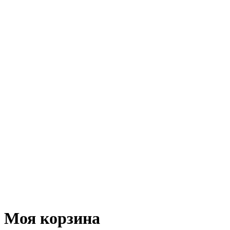
Ромашки
Статица
Сухоцветы
Эустома
Маттиола
Повод
Последний Звонок
День рождения
Свидание
Букет невесты
На выписку
Праздник в календаре
Кому
Цветочные корзины
51 роза
101 роза
Моя корзина