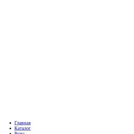
Ромашки
Статица
Сухоцветы
Эустома
Маттиола
Повод
Последний Звонок
День рождения
Свидание
Букет невесты
На выписку
Праздник в календаре
Кому
Цветочные корзины
51 роза
101 роза
Главная
Каталог
Розы