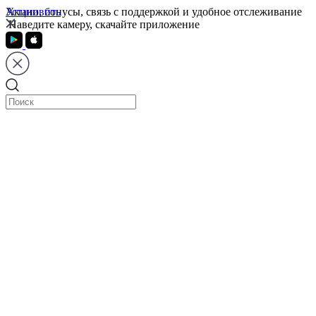
Установить
Акции, бонусы, связь с поддержкой и удобное отслеживание
Наведите камеру, скачайте приложение
Тверь
Санкт-Петербург
Москва
Тверь