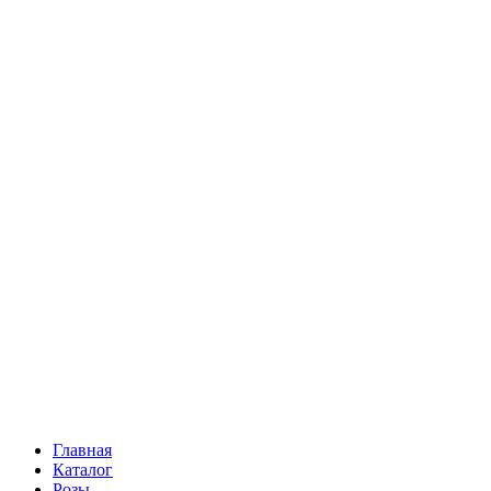
Ромашки
Статица
Сухоцветы
Эустома
Маттиола
Повод
Последний Звонок
День рождения
Свидание
Букет невесты
На выписку
Праздник в календаре
Кому
Цветочные корзины
51 роза
101 роза
Главная
Каталог
Розы