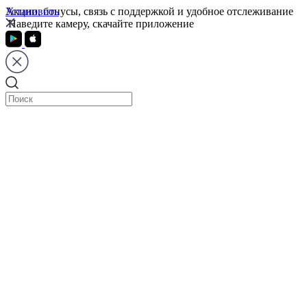
Установить
Акции, бонусы, связь с поддержкой и удобное отслеживание
Наведите камеру, скачайте приложение
Тверь
Санкт-Петербург
Москва
Тверь